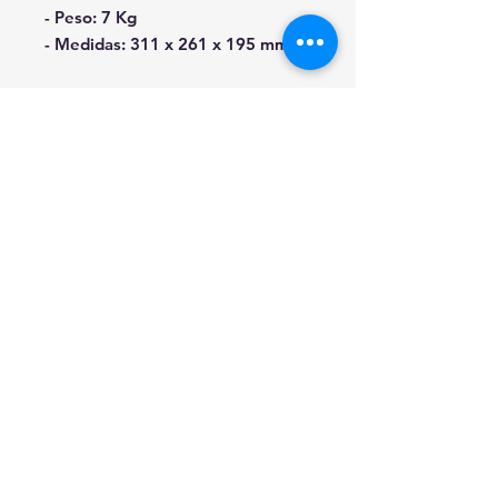
- Peso: 7 Kg
- Medidas: 311 x 261 x 195 mm
RESOLUÇAO DE CONFLITOS DE CONSUMO
EM CASO DE LITIGIO O CONSUMIDOR
PODE RECORRER A ESTA ENTIDADE DE
RESOLUCAO DE LITIGIOS.
CICAP - TRIBUNAL ARBITRAL DE CONSUMO
MORADA: RUA DAMIAO DE GOIS, 31 LOJA
6 - 4050-225
PORTO - T.
22 550 83 49
© 2021 Connection Plus Portugal S.A.