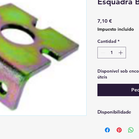
Esquadra 
Precio
7,10 €
Impuesto incluido
Cantidad
*
Disponível sob enco
úteis
Ped
Disponibilidade
Disponível sob enco