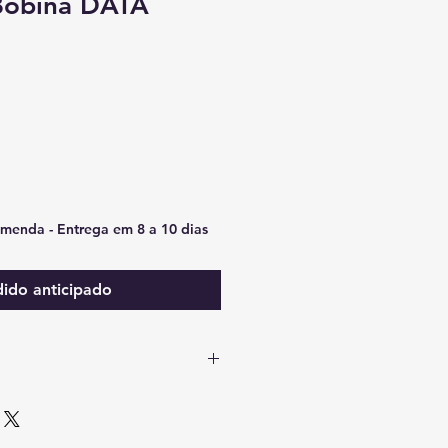
Bobina DATA
menda - Entrega em 8 a 10 dias
ido anticipado
menda - Entrega em 8 a 10 dias