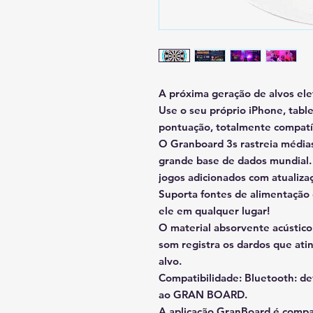
A próxima geração de alvos elet
Use o seu próprio iPhone, table
pontuação, totalmente compatí
O Granboard 3s rastreia média
grande base de dados mundial.
jogos adicionados com atualizaç
Suporta fontes de alimentação 
ele em qualquer lugar!
O material absorvente acústic
som registra os dardos que at
alvo.
Compatibilidade: Bluetooth: de
ao GRAN BOARD.
A aplicação GranBoard é compa