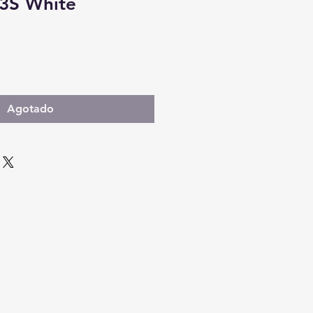
3S White
Agotado