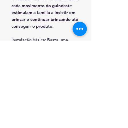
cada movimento do guindaste
estimulam a família a insistir em
brincar e continuar brincando até
conseguir o produto.
Instalação básica:
Basta uma
tomada comum a menos de 2
metros da máquina e ocupação
mínima de espaço. A manutenção
limita-se à substituição de
consumíveis, acessíveis através
de simples alçapões de extração
em zonas inacessíveis ao público.
RESOLUÇAO DE CONFLITOS DE CONSUMO
EM CASO DE LITIGIO O CONSUMIDOR