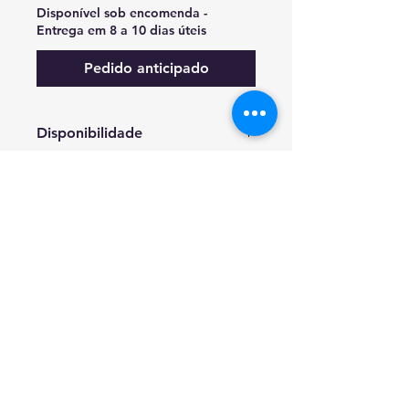
Disponível sob encomenda -
Entrega em 8 a 10 dias úteis
Pedido anticipado
Disponibilidade
Disponível sob encomenda -
Entrega em 8 a 10 dias
RESOLUÇAO DE CONFLITOS DE CONSUMO
EM CASO DE LITIGIO O CONSUMIDOR
PODE RECORRER A ESTA ENTIDADE DE
RESOLUCAO DE LITIGIOS.
CICAP - TRIBUNAL ARBITRAL DE CONSUMO
MORADA: RUA DAMIAO DE GOIS, 31 LOJA
6 - 4050-225
PORTO - T.
22 550 83 49